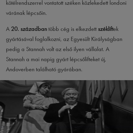
kötélrendszerrel vontatott széken közlekedett londoni
várának lépcsőin.
A
20. században
több cég is elkezdett
széklift
ek
gyártásával foglalkozni, az Egyesült Királyságban
pedig a Stannah volt az első ilyen vállalat. A
Stannah a mai napig gyárt lépcsőlifteket új,
Andoverben található gyárában.