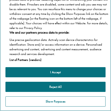
tartozó modellek is, összecsukhatóak, így nem
disable them. If trackers are disabled, some content and ads you see may not
be as relevant to you. You can resurface this menu to change your choices or
gátolják a lépcső használatát.
withdraw consent at any time by clicking the Show Purposes link on the bottom
of the webpage [or the floating icon on the bottom-left of the webpage, if
applicable] .Your choices will have effect within our Website. For more details,
refer to our Privacy Policy.
We and our partners process data to provide:
Use precise geolocation data. Actively scan device characteristics for
identification. Store and/or access information on a device. Personalised
Van azonban egy olyan mozgást segítő eszköz,
advertising and content, advertising and content measurement, audience
research and services development.
amiről gyakran megfeledkezünk, pedig mindennap
List of Partners (vendors)
használjuk: a lift!
I Accept
Reject All
A lift fejlődése
Show Purposes