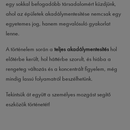
egy sokkal befogadóbb társadalomért küzdjünk,
ahol az épületek akadálymentesítése nemcsak egy
egyetemes jog, hanem megvalósuló gyakorlat
lenne.
A történelem során a
teljes akadálymentesítés
hol
előtérbe került, hol háttérbe szorult, és hiába a
rengeteg változás és a koncentrált figyelem, még
mindig lassú folyamatról beszélhetünk.
Tekintsük át együtt a személyes mozgást segítő
eszközök történetét!