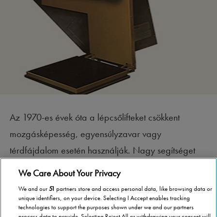
Az 1970-es évek óta a lépcsőlifteket csökkent
mozgásképesség, egyensúlyzavar vagy
térdfájdalom esetén használják. Nagy segítséget
jelentenek a komoly sérülést is okozható elesések
We Care About Your Privacy
megelőzésében.
We and our
51
partners store and access personal data, like browsing data or
unique identifiers, on your device. Selecting I Accept enables tracking
A modern lépcsőliftek, mint a
Stannah
kínálatába
technologies to support the purposes shown under we and our partners
process data to provide. Selecting Reject All or withdrawing your consent will