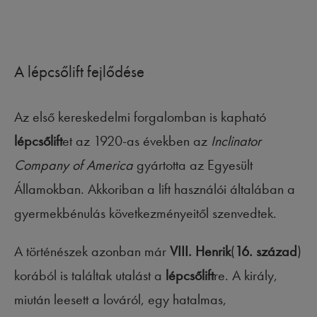
A lépcsőlift fejlődése
Az első kereskedelmi forgalomban is kapható
lépcsőlift
et az 1920-as években az
Inclinator
Company of America
gyártotta az Egyesült
Államokban. Akkoriban a lift használói általában a
gyermekbénulás következményeitől szenvedtek.
A történészek azonban már
VIII. Henrik
(
16. század
)
korából is találtak utalást a
lépcsőlift
re. A király,
miután leesett a lováról, egy hatalmas,