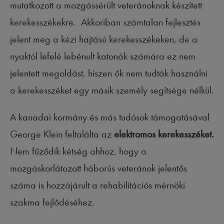
mutatkozott a mozgássérült veteránoknak készített
kerekesszékekre. Akkoriban számtalan fejlesztés
jelent meg a kézi hajtású kerekesszékeken, de a
nyaktól lefelé lebénult katonák számára ez nem
jelentett megoldást, hiszen ők nem tudták használni
a kerekesszéket egy másik személy segítsége nélkül.
A kanadai kormány és más tudósok támogatásával
George Klein feltalálta az
elektromos kerekesszéket.
Nem fűződik kétség ahhoz, hogy a
mozgáskorlátozott háborús veteránok jelentős
száma is hozzájárult a rehabilitációs mérnöki
szakma fejlődéséhez.