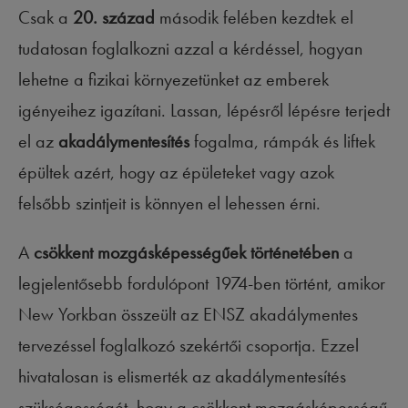
Csak a
20. század
második felében kezdtek el
tudatosan foglalkozni azzal a kérdéssel, hogyan
lehetne a fizikai környezetünket az emberek
igényeihez igazítani. Lassan, lépésről lépésre terjedt
el az
akadálymentesítés
fogalma, rámpák és liftek
épültek azért, hogy az épületeket vagy azok
felsőbb szintjeit is könnyen el lehessen érni.
A
csökkent mozgásképességűek történetében
a
legjelentősebb fordulópont 1974-ben történt, amikor
New Yorkban összeült az ENSZ akadálymentes
tervezéssel foglalkozó szekértői csoportja. Ezzel
hivatalosan is elismerték az akadálymentesítés
szükségességét, hogy a csökkent mozgásképességű