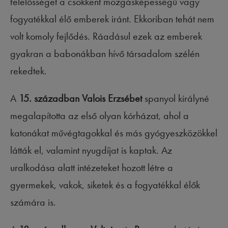
felelősséget a csökkent mozgásképességű vagy
fogyatékkal élő emberek iránt. Ekkoriban tehát nem
volt komoly fejlődés. Ráadásul ezek az emberek
gyakran a babonákban hívő társadalom szélén
rekedtek.
A
15. században
Valois Erzsébet
spanyol királyné
megalapította az első olyan kórházat, ahol a
katonákat művégtagokkal és más gyógyeszközökkel
látták el, valamint nyugdíjat is kaptak. Az
uralkodása alatt intézeteket hozott létre a
gyermekek, vakok, siketek és a fogyatékkal élők
számára is.