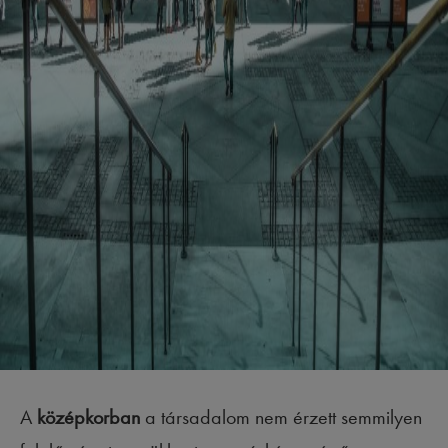
A
középkorban
a társadalom nem érzett semmilyen