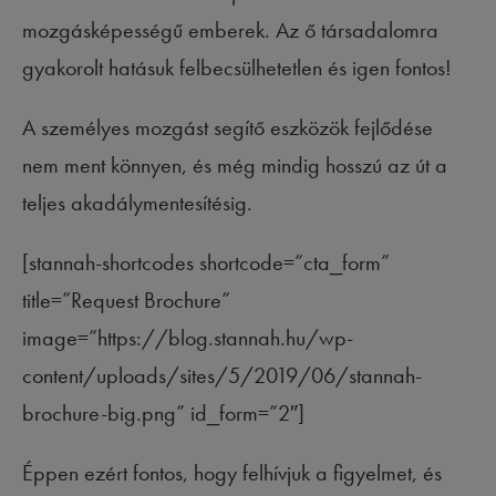
mozgásképességű emberek. Az ő társadalomra
gyakorolt hatásuk felbecsülhetetlen és igen fontos!
A személyes mozgást segítő eszközök fejlődése
nem ment könnyen, és még mindig hosszú az út a
teljes akadálymentesítésig.
[stannah-shortcodes shortcode=”cta_form”
title=”Request Brochure”
image=”https://blog.stannah.hu/wp-
content/uploads/sites/5/2019/06/stannah-
brochure-big.png” id_form=”2″]
Éppen ezért fontos, hogy felhívjuk a figyelmet, és