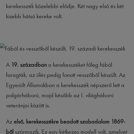
kerekesszék közelebbi elődje. Két nagy első és két
kisebb hátsó kereke volt.
A
19. században
a kerekesszéket főleg fából
faragták, az ülés pedig fonott vesszőből készült. Az
Egyesült Államokban a kerekesszék népszerű lett a
polgárháború, majd később az I. világháború
veteránjai között is.
Az
első, kerekesszékre beadott szabadalom
1869-
ből
származik. Ez egy kétkezes modell volt, amelyet