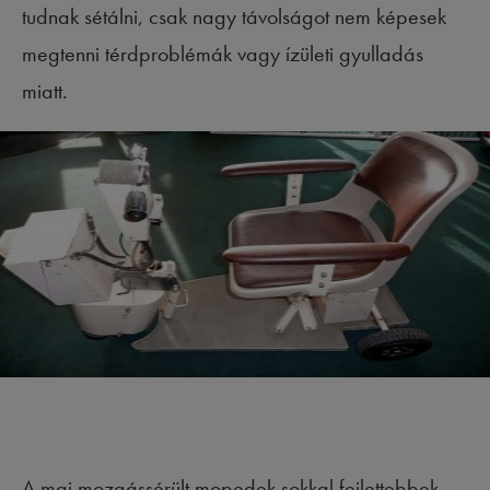
tudnak sétálni, csak nagy távolságot nem képesek
megtenni térdproblémák vagy ízületi gyulladás
miatt.
A mai mozgássérült mopedek sokkal fejlettebbek,