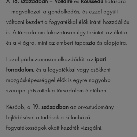
A
18. században
–
Voltaire
és
Rousseau
hatására
– megváltozott a gondolkodás, és ezzel együtt
változni kezdett a fogyatékkal élők iránti hozzáállás
is. A társadalom fokozatosan úgy tekintett az életre
és a világra, mint az emberi tapasztalás alapjaira.
Ezzel párhuzamosan elkezdődött az
ipari
forradalom
, és a fogyatékkal vagy csökkent
mozgásképességgel élők is egyre nagyobb
szerepet játszottak a társadalom életében.
Később, a
19. században
az orvostudomány
fejlődésével a tudósok a különböző
fogyatékosságok okait kezdték vizsgálni.