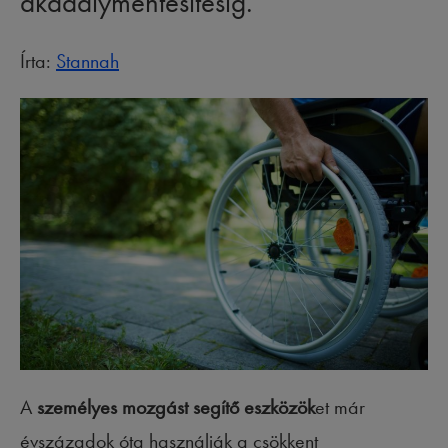
akadálymentesítésig.
Írta:
Stannah
A
személyes mozgást segítő eszközök
et már
évszázadok óta használják a csökkent